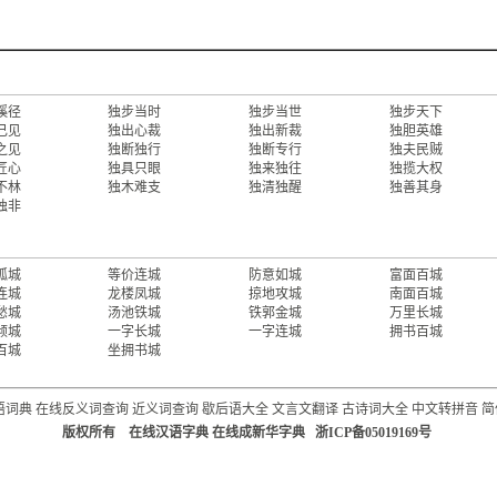
蹊径
独步当时
独步当世
独步天下
己见
独出心裁
独出新裁
独胆英雄
之见
独断独行
独断专行
独夫民贼
匠心
独具只眼
独来独往
独揽大权
不林
独木难支
独清独醒
独善其身
独非
孤城
等价连城
防意如城
富面百城
连城
龙楼凤城
掠地攻城
南面百城
愁城
汤池铁城
铁郭金城
万里长城
倾城
一字长城
一字连城
拥书百城
百城
坐拥书城
语词典
在线反义词查询
近义词查询
歇后语大全
文言文翻译
古诗词大全
中文转拼音
简
版权所有 在线汉语字典 在线成新华字典 浙ICP备05019169号