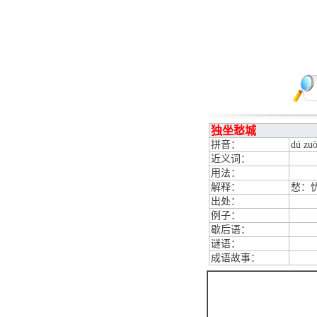
独坐愁城
拼音：
dú zu
近义词：
用法：
解释：
愁：
出处：
例子：
歇后语：
谜语：
成语故事：