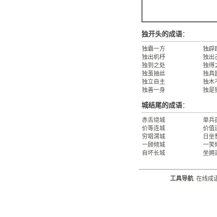
独开头的成语
：
独霸一方
独辟
独出机杼
独出
独到之处
独得
独茧抽丝
独具
独立自主
独木
独善一身
独是
城结尾的成语
：
赤舌烧城
单兵
价等连城
价值
穷唱渭城
日坐
一顾倾城
一笑
自坏长城
坐拥
工具导航
:
在线成