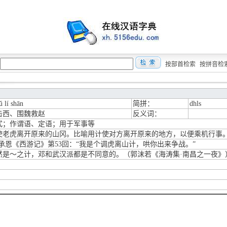
按部首检索
按拼音检
ǔ lí shān
简拼：
dhls
击西、围魏救赵
反义词：
式；作谓语、定语；用于军事等
使老虎离开原来的山冈。比喻用计使对方离开原来的地方，以便乘机行事
吴承恩《西游记》第53回：“我是个调虎离山计，哄你出来争战。”
然是～之计，邓和武汉派都是不同意的。（郭沫若《海涛集·南昌之一夜》