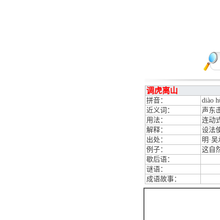
调虎离山
拼音：
diào h
近义词：
声东
用法：
连动
解释：
设法
出处：
明·
例子：
这自
歇后语：
谜语：
成语故事：