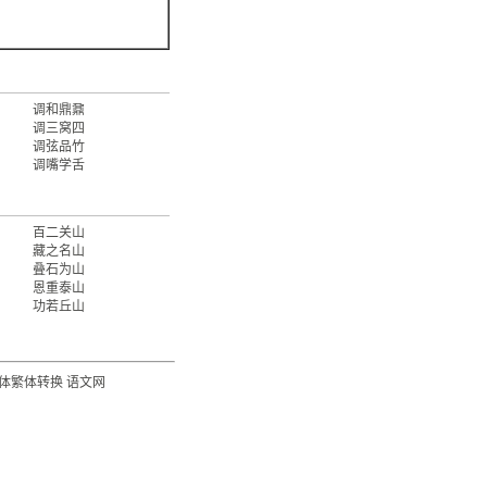
调和鼎鼐
调三窝四
调弦品竹
调嘴学舌
百二关山
藏之名山
叠石为山
恩重泰山
功若丘山
体繁体转换
语文网