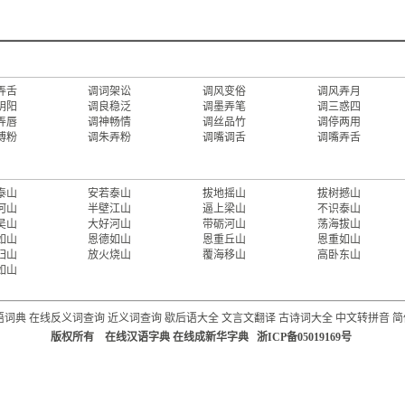
弄舌
调词架讼
调风变俗
调风弄月
阴阳
调良稳泛
调墨弄笔
调三惑四
弄唇
调神畅情
调丝品竹
调停两用
傅粉
调朱弄粉
调嘴调舌
调嘴弄舌
泰山
安若泰山
拔地摇山
拔树撼山
河山
半壁江山
逼上梁山
不识泰山
吴山
大好河山
带砺河山
荡海拔山
如山
恩德如山
恩重丘山
恩重如山
归山
放火烧山
覆海移山
高卧东山
如山
语词典
在线反义词查询
近义词查询
歇后语大全
文言文翻译
古诗词大全
中文转拼音
简
版权所有 在线汉语字典 在线成新华字典 浙ICP备05019169号