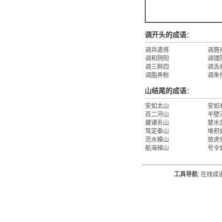
调开头的成语
：
调兵遣将
调唇
调和阴阳
调理
调三斡四
调舌
调脂弄粉
调朱
山结尾的成语
：
安如太山
安如
百二河山
半壁
藏诸名山
楚水
笃定泰山
堆积
范水模山
放虎
航海梯山
号令
工具导航
:
在线成