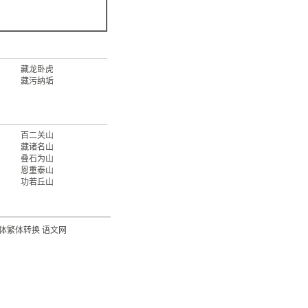
藏龙卧虎
藏污纳垢
百二关山
藏诸名山
叠石为山
恩重泰山
功若丘山
体繁体转换
语文网