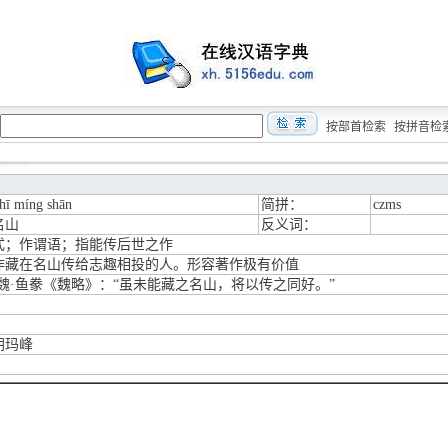
按部首检索
按拼音检
hī míng shān
简拼：
czms
名山
反义词：
式；作谓语；指能传后世之作
作藏在名山传给志趣相投的人。形容著作极有价值
·魏·鱼豢《魏略》：“虽未能藏之名山，将以传之同好。”
朗玛峰