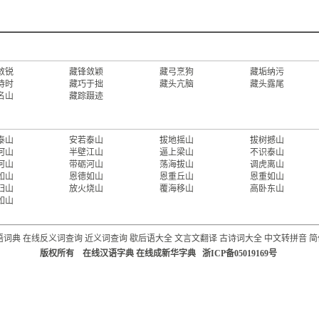
敛锐
藏锋敛颖
藏弓烹狗
藏垢纳污
待时
藏巧于拙
藏头亢脑
藏头露尾
名山
藏踪蹑迹
泰山
安若泰山
拔地摇山
拔树撼山
河山
半壁江山
逼上梁山
不识泰山
河山
带砺河山
荡海拔山
调虎离山
如山
恩德如山
恩重丘山
恩重如山
归山
放火烧山
覆海移山
高卧东山
如山
语词典
在线反义词查询
近义词查询
歇后语大全
文言文翻译
古诗词大全
中文转拼音
简
版权所有 在线汉语字典 在线成新华字典 浙ICP备05019169号