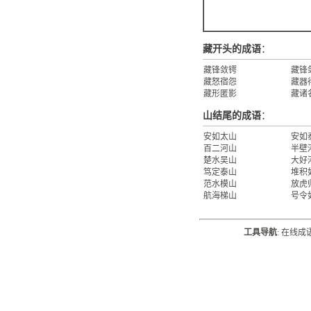
藏开头的成语
：
藏锋敛锷
藏锋
藏怒宿怨
藏器
藏形匿影
藏诸
山结尾的成语
：
安如太山
安如
百二河山
半壁
楚水吴山
大好
笃定泰山
堆积
范水模山
放虎
航海梯山
号令
工具导航
:
在线成