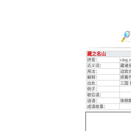
藏之名山
拼音：
cáng z
近义词：
藏诸
用法：
动宾
解释：
把著
出处：
三国
例子：
歇后语：
谜语：
珠穆
成语故事：