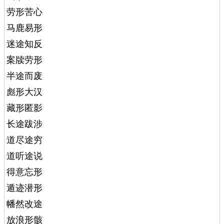
劳形苦心
马鹿易形
迷途知反
案牍劳形
半途而废
彪形大汉
藏形匿影
长途跋涉
道尽途穷
道听途说
得意忘形
遁迹潜形
幡然改途
放浪形骸