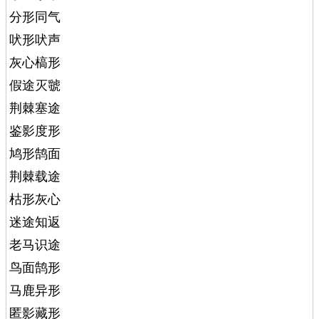
分形同气
吠形吠声
灰心槁形
假途灭虢
荆棘塞途
鉴影度形
鸠形鹄面
荆棘载途
枯形灰心
迷途知返
老马识途
鸟面鹄形
马鹿异形
匿影藏形