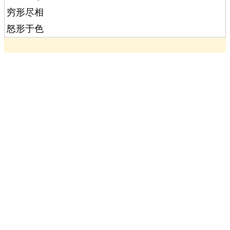
穷形尽相
怒形于色