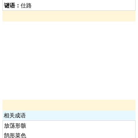
谜语：
仕路
相关成语
放荡形骸
鹄形菜色