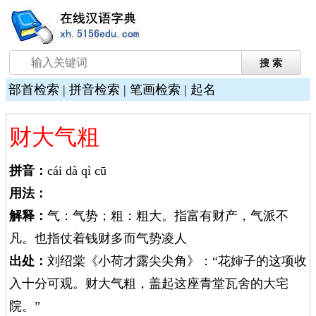
部首检索
|
拼音检索
|
笔画检索
|
起名
财大气粗
拼音：
cái dà qì cū
用法：
解释：
气：气势；粗：粗大。指富有财产，气派不
凡。也指仗着钱财多而气势凌人
出处：
刘绍棠《小荷才露尖尖角》：“花婶子的这项收
入十分可观。财大气粗，盖起这座青堂瓦舍的大宅
院。”