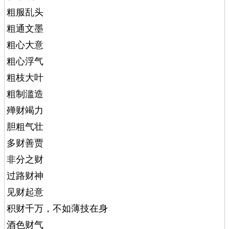
粗服乱头
粗通文墨
粗心大意
粗心浮气
粗枝大叶
粗制滥造
殚财竭力
胆粗气壮
多财善贾
非分之财
过路财神
见财起意
积财千万，不如薄技在身
酒色财气