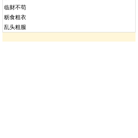
临财不苟
粝食粗衣
乱头粗服