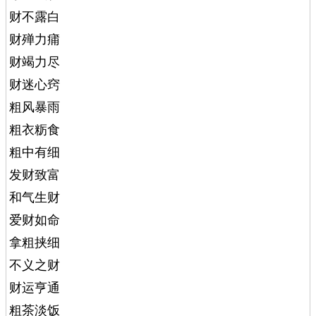
财不露白
财殚力痡
财竭力尽
财迷心窍
粗风暴雨
粗衣粝食
粗中有细
发财致富
和气生财
爱财如命
拿粗挟细
不义之财
财运亨通
粗茶淡饭