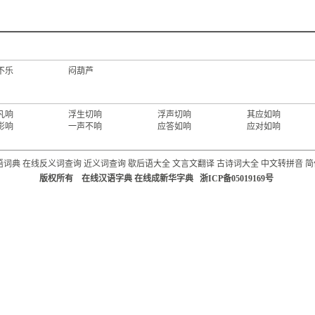
不乐
闷葫芦
凡响
浮生切响
浮声切响
其应如响
影响
一声不响
应答如响
应对如响
语词典
在线反义词查询
近义词查询
歇后语大全
文言文翻译
古诗词大全
中文转拼音
简
版权所有 在线汉语字典 在线成新华字典 浙ICP备05019169号