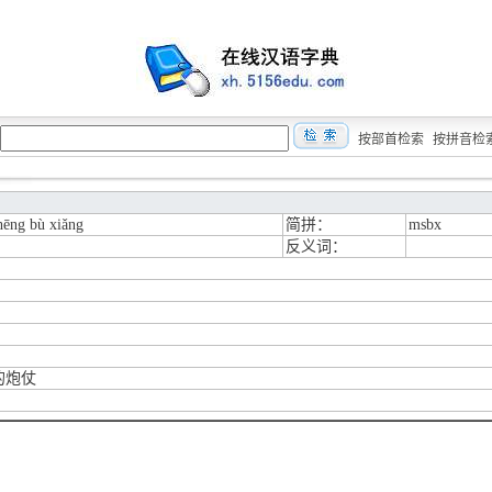
按部首检索
按拼音检
hēng bù xiǎng
简拼：
msbx
反义词：
的炮仗