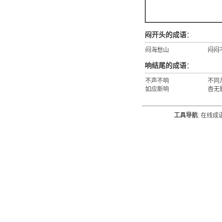
闷开头的成语
：
闷海愁山
闷闷
响结尾的成语
：
不声不响
不同
如应斯响
杳无
工具导航
:
在线成