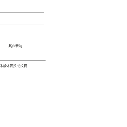
其应若响
体繁体转换
语文网