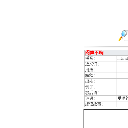
闷声不响
拼音：
mēn s
近义词：
用法：
解释：
出处：
例子：
歇后语：
谜语：
受潮
成语故事：