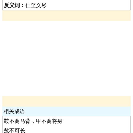
反义词：
仁至义尽
相关成语
鞍不离马背，甲不离将身
敖不可长