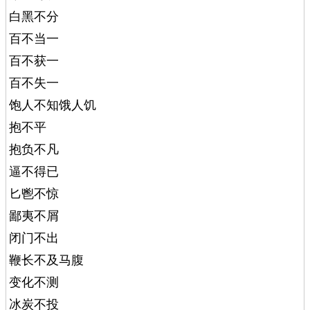
白黑不分
百不当一
百不获一
百不失一
饱人不知饿人饥
抱不平
抱负不凡
逼不得已
匕鬯不惊
鄙夷不屑
闭门不出
鞭长不及马腹
变化不测
冰炭不投