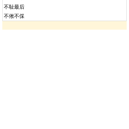
不耻最后
不偢不倸