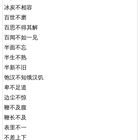
冰炭不相容
百世不磨
百思不得其解
百闻不如一见
半面不忘
半生不熟
半新不旧
饱汉不知饿汉饥
卑不足道
边尘不惊
鞭不及腹
鞭长不及
表里不一
不差上下