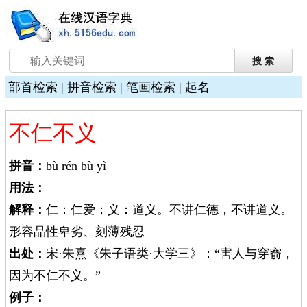
部首检索
|
拼音检索
|
笔画检索
|
起名
不仁不义
拼音：
bù rén bù yì
用法：
解释：
仁：仁爱；义：道义。不讲仁德，不讲道义。
形容品性卑劣、刻薄残忍
出处：
宋·朱熹《朱子语类·大学三》：“害人与穿窬，
因为不仁不义。”
例子：