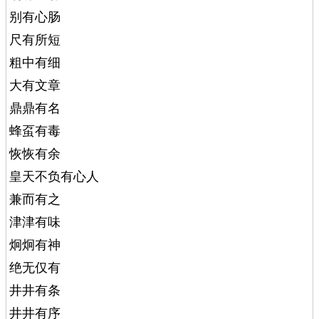
别有心肠
尺有所短
粗中有细
大有文章
鼎鼎有名
蜂虿有毒
恢恢有余
皇天不负有心人
兼而有之
津津有味
炯炯有神
绝无仅有
井井有条
井井有序