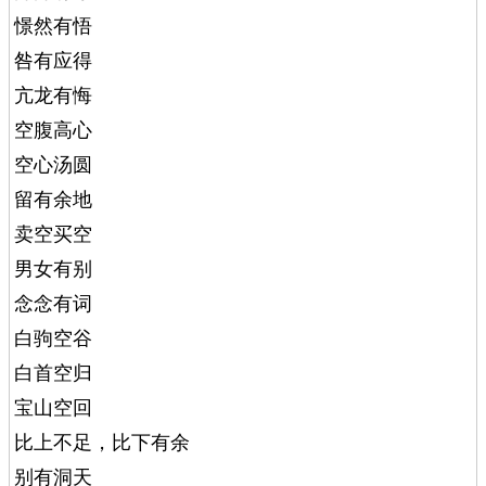
憬然有悟
咎有应得
亢龙有悔
空腹高心
空心汤圆
留有余地
卖空买空
男女有别
念念有词
白驹空谷
白首空归
宝山空回
比上不足，比下有余
别有洞天