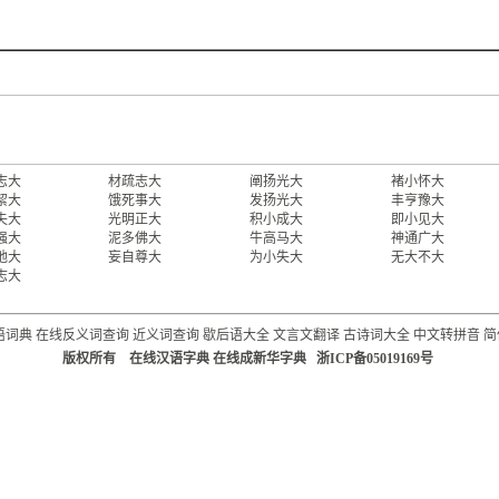
志大
材疏志大
阐扬光大
褚小怀大
絜大
饿死事大
发扬光大
丰亨豫大
失大
光明正大
积小成大
即小见大
强大
泥多佛大
牛高马大
神通广大
地大
妄自尊大
为小失大
无大不大
志大
语词典
在线反义词查询
近义词查询
歇后语大全
文言文翻译
古诗词大全
中文转拼音
简
版权所有 在线汉语字典 在线成新华字典 浙ICP备05019169号