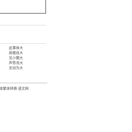
此事体大
高傲自大
见小闇大
声势浩大
无动为大
体繁体转换
语文网