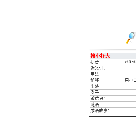
褚小杯大
拼音：
zhǔ xi
近义词：
用法：
解释：
用小
出处：
例子：
歇后语：
谜语：
成语故事：