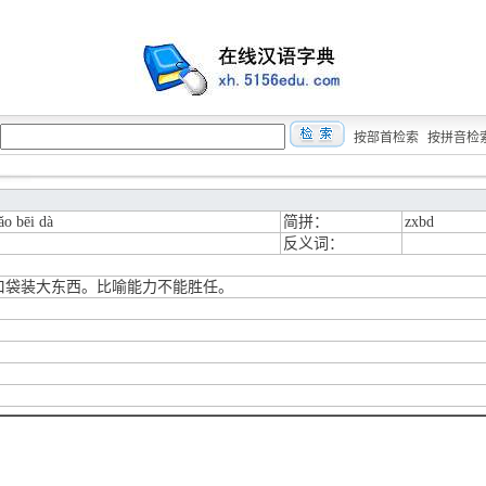
按部首检索
按拼音检
ǎo bēi dà
简拼：
zxbd
反义词：
口袋装大东西。比喻能力不能胜任。