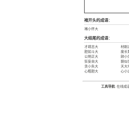
褚开头的成语
：
褚小怀大
大结尾的成语
：
才疏志大
材剧
胆如斗大
度长
公明正大
顾小
狂妄自大
貌似
贪小失大
天大
心粗胆大
心小
工具导航
:
在线成