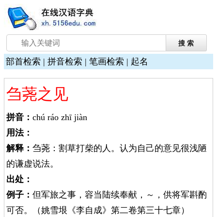
部首检索
|
拼音检索
|
笔画检索
|
起名
刍荛之见
拼音：
chú ráo zhī jiàn
用法：
解释：
刍荛：割草打柴的人。认为自己的意见很浅陋
的谦虚说法。
出处：
例子：
但军旅之事，容当陆续奉献，～，供将军斟酌
可否。（姚雪垠《李自成》第二卷第三十七章）