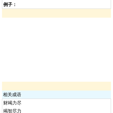
例子：
相关成语
财竭力尽
竭智尽力