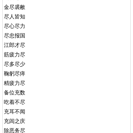
金尽裘敝
尽人皆知
尽心尽力
尽忠报国
江郎才尽
筋疲力尽
尽多尽少
鞠躬尽瘁
精疲力尽
备位充数
吃着不尽
充耳不闻
充闾之庆
除恶务尽