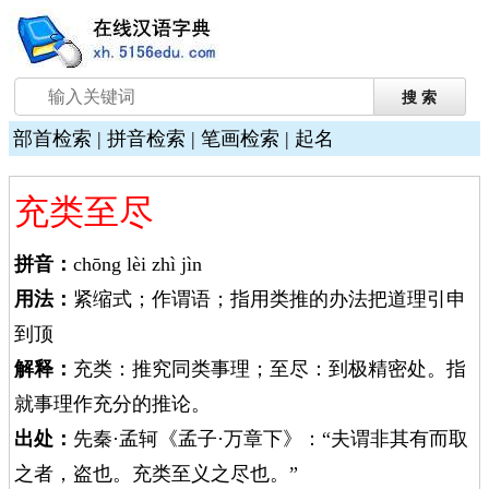
部首检索
|
拼音检索
|
笔画检索
|
起名
充类至尽
拼音：
chōng lèi zhì jìn
用法：
紧缩式；作谓语；指用类推的办法把道理引申
到顶
解释：
充类：推究同类事理；至尽：到极精密处。指
就事理作充分的推论。
出处：
先秦·孟轲《孟子·万章下》：“夫谓非其有而取
之者，盗也。充类至义之尽也。”