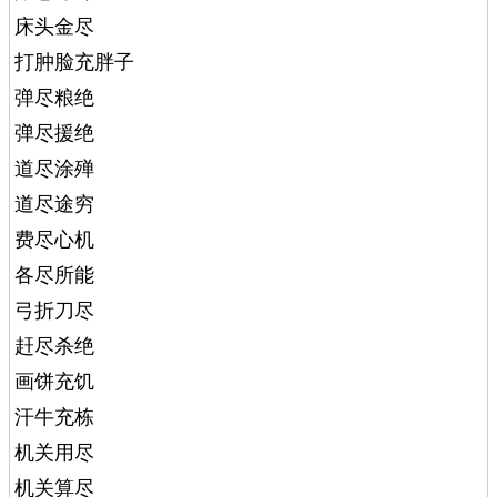
床头金尽
打肿脸充胖子
弹尽粮绝
弹尽援绝
道尽涂殚
道尽途穷
费尽心机
各尽所能
弓折刀尽
赶尽杀绝
画饼充饥
汗牛充栋
机关用尽
机关算尽