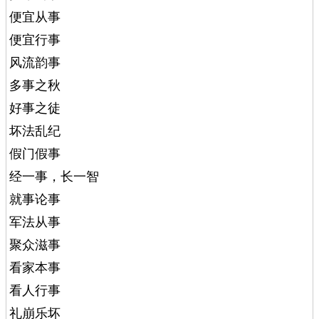
便宜从事
便宜行事
风流韵事
多事之秋
好事之徒
坏法乱纪
假门假事
经一事，长一智
就事论事
军法从事
聚众滋事
看家本事
看人行事
礼崩乐坏