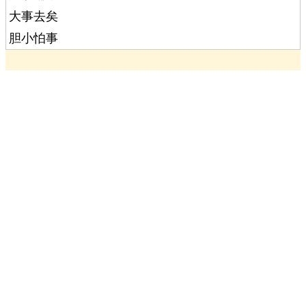
大事去矣
胆小怕事