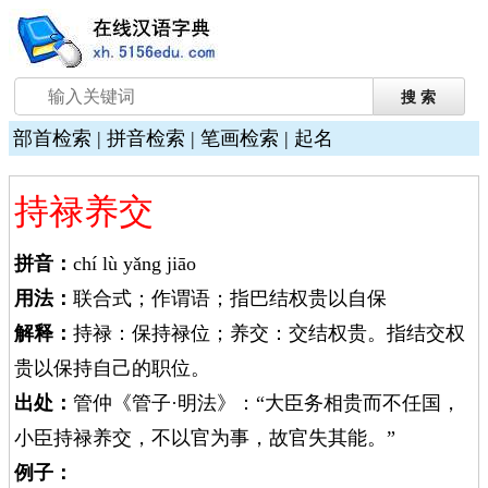
部首检索
|
拼音检索
|
笔画检索
|
起名
持禄养交
拼音：
chí lù yǎng jiāo
用法：
联合式；作谓语；指巴结权贵以自保
解释：
持禄：保持禄位；养交：交结权贵。指结交权
贵以保持自己的职位。
出处：
管仲《管子·明法》：“大臣务相贵而不任国，
小臣持禄养交，不以官为事，故官失其能。”
例子：