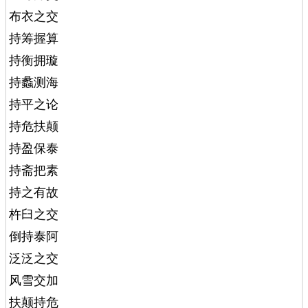
布衣之交
持筹握算
持衡拥璇
持蠡测海
持平之论
持危扶颠
持盈保泰
持斋把素
持之有故
杵臼之交
倒持泰阿
泛泛之交
风雪交加
扶颠持危