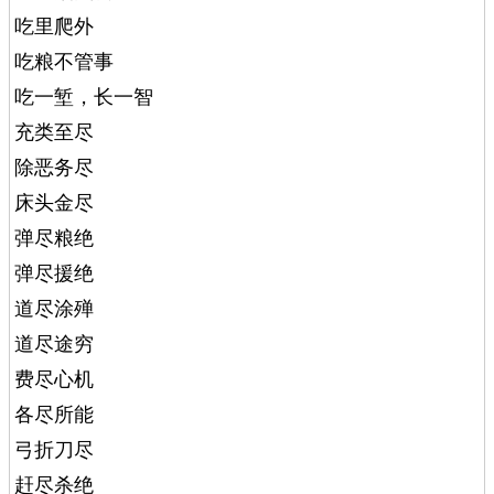
吃里爬外
吃粮不管事
吃一堑，长一智
充类至尽
除恶务尽
床头金尽
弹尽粮绝
弹尽援绝
道尽涂殚
道尽途穷
费尽心机
各尽所能
弓折刀尽
赶尽杀绝