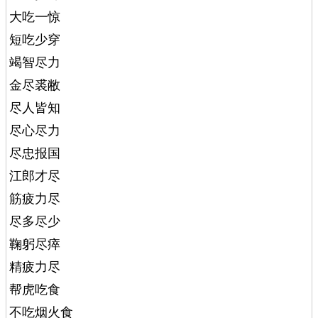
大吃一惊
短吃少穿
竭智尽力
金尽裘敝
尽人皆知
尽心尽力
尽忠报国
江郎才尽
筋疲力尽
尽多尽少
鞠躬尽瘁
精疲力尽
帮虎吃食
不吃烟火食