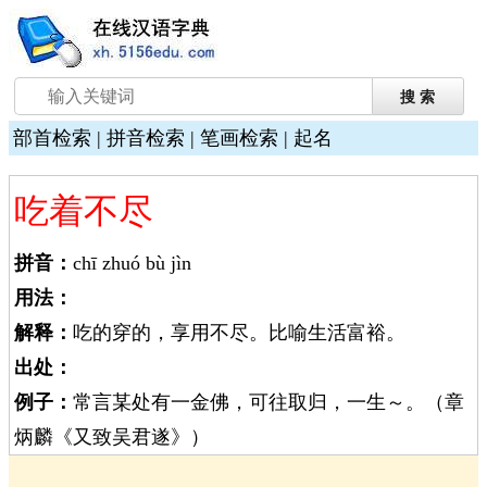
部首检索
|
拼音检索
|
笔画检索
|
起名
吃着不尽
拼音：
chī zhuó bù jìn
用法：
解释：
吃的穿的，享用不尽。比喻生活富裕。
出处：
例子：
常言某处有一金佛，可往取归，一生～。（章
炳麟《又致吴君遂》）