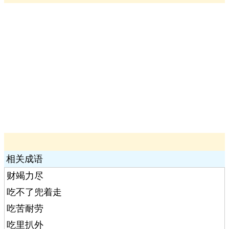
相关成语
财竭力尽
吃不了兜着走
吃苦耐劳
吃里扒外