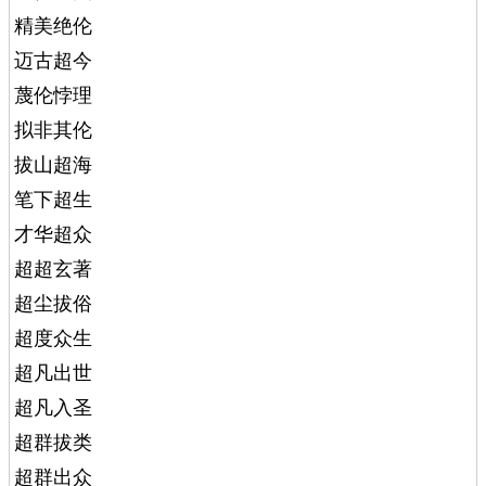
精美绝伦
迈古超今
蔑伦悖理
拟非其伦
拔山超海
笔下超生
才华超众
超超玄著
超尘拔俗
超度众生
超凡出世
超凡入圣
超群拔类
超群出众