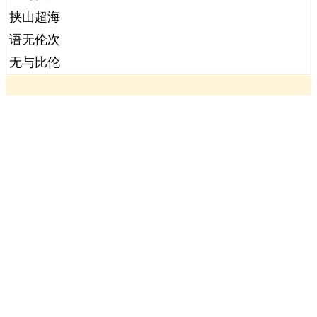
挟山超海
语无伦次
无与比伦