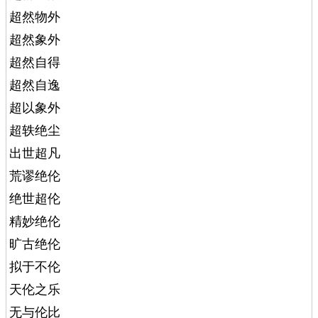
超然物外
超然象外
超然自得
超然自逸
超以象外
超轶绝尘
出世超凡
荒谬绝伦
绝世超伦
精妙绝伦
旷古绝伦
拟于不伦
天伦之乐
无与伦比