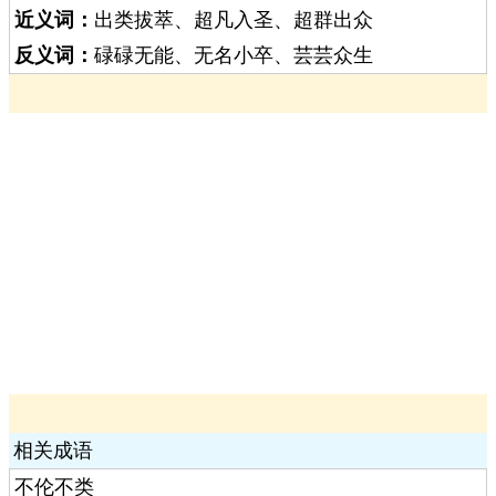
近义词：
出类拔萃、超凡入圣、超群出众
反义词：
碌碌无能、无名小卒、芸芸众生
相关成语
不伦不类