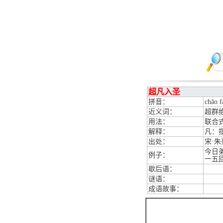
超凡入圣
拼音：
chāo f
近义词：
超群
用法：
联合
解释：
凡：
出处：
宋·
今日
例子：
一五
歇后语：
谜语：
成语故事：