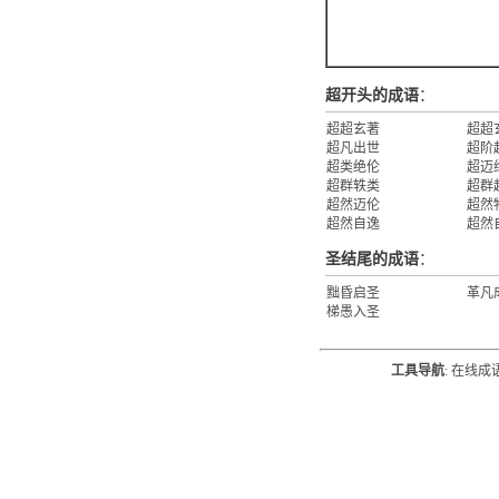
超开头的成语
：
超超玄著
超超
超凡出世
超阶
超类绝伦
超迈
超群轶类
超群
超然迈伦
超然
超然自逸
超然
圣结尾的成语
：
黜昏启圣
革凡
梯愚入圣
工具导航
:
在线成