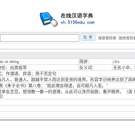
按部首检索
按拼音检
án rù shèng
简拼：
cfrs
绝伦、出类拔萃
反义词：
无名小卒、
式；作谓语、宾语；用于否定句
指凡人，普通人。超越平常人而达到圣贤的境界。形容学识修养达到了高
朱熹《朱子全书》第八卷：“就此理会得透，自可超凡入圣。”
弟幸会芝范，想领教一番～的道理，从此可以洗尽俗肠，重开眼界。（清·
回）