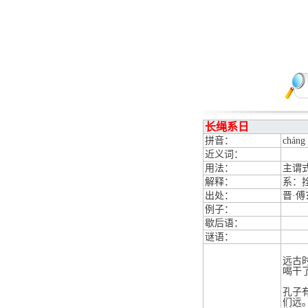
长绳系日
拼音：
cháng 
近义词：
用法：
主谓
解释：
系：
出处：
晋·
例子：
歇后语：
谜语：
远古
喝干
孔子
们远