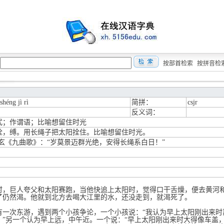
按部首检索
按拼音检
shéng jì rì
简拼：
csjr
反义词：
式；作谓语；比喻想留住时光
拴，缚。用长绳子把太阳拴住。比喻想留住时光。
傅玄《九曲歌》：“岁莫景迈群光绝，安得长绳系白日！”
时，巨人夸父和太阳赛跑，当他快追上太阳时，觉得口干舌燥，便去黄河
了仍然渴。他就到北方去喝大江里的水，还没走到，就渴死了。
有一次东游，遇到两个小孩争论，一个小孩说：“我认为早上太阳刚出来时
。”另一个认为早上远，中午近。一个说：“早上太阳刚出来时大得像车盖