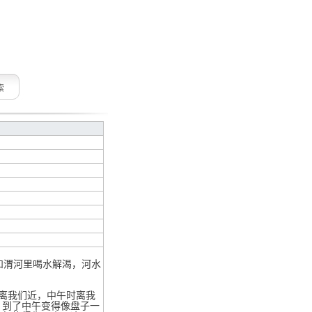
索
和渭河里喝水解渴，河水
离我们近，中午时离我
，到了中午变得像盘子一