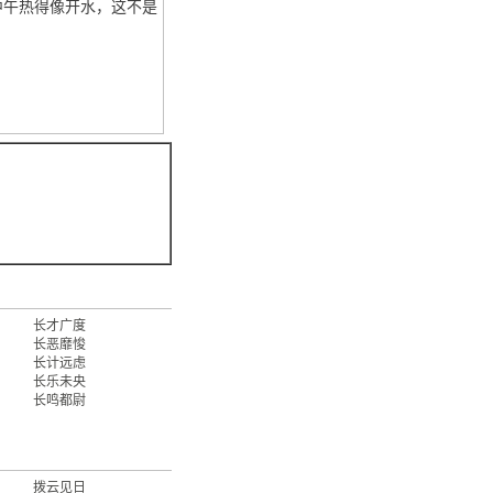
中午热得像开水，这不是
长才广度
长恶靡悛
长计远虑
长乐未央
长鸣都尉
拨云见日