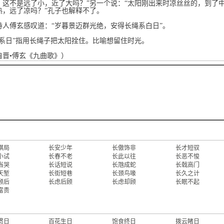
，这不是远了小，近了大吗？”另一个说：“太阳刚出来时凉丝丝的，到了
热，远了凉吗？”孔子也解释不了。
诗人傅玄感叹道：“岁暮景迈群光绝，安得长绳系白日”。
绳系日”指用长绳子把太阳拴住。比喻想留住时光。
自晋•傅玄《九曲歌》）
棋局
长安少年
长傲饰非
长才短驭
小试
长春不老
长此以往
长恶不悛
当哭
长话短说
长虺成蛇
长戟高门
天堑
长街短巷
长颈鸟喙
长久之计
顾后
长虑后顾
长虑却顾
长眠不起
富贵
贯日
百花生日
饱食终日
拨云睹日