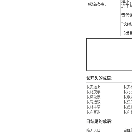
样小
成语故事：
近了
晋代
“长
（出
长开头的成语
：
长安道上
长安
长材茂学
长材
长风破浪
长歌
长驾远驭
长江
长林丰草
长虑
长命百岁
长命
日结尾的成语
：
暗无天日
白虹