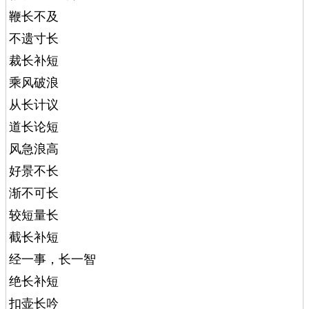
鞭长不及
不遗寸长
裁长补短
乘风破浪
从长计议
道长论短
风急浪高
好景不长
渐不可长
较短量长
截长补短
经一事，长一智
绝长补短
扣壶长吟