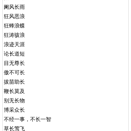
阑风长雨
狂风恶浪
狂蜂浪蝶
狂涛骇浪
浪迹天涯
论长道短
目无尊长
傲不可长
拔苗助长
鞭长莫及
别无长物
博采众长
不经一事，不长一智
草长莺飞