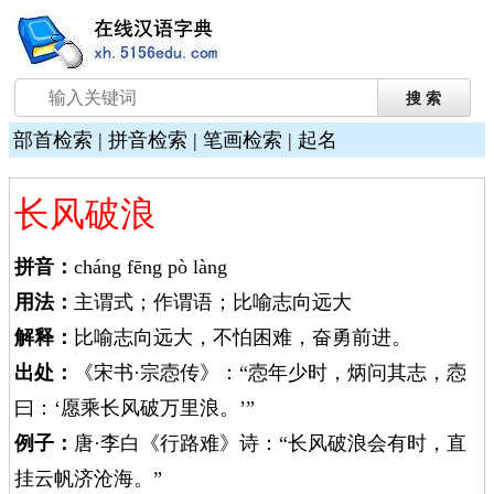
部首检索
|
拼音检索
|
笔画检索
|
起名
长风破浪
拼音：
cháng fēng pò làng
用法：
主谓式；作谓语；比喻志向远大
解释：
比喻志向远大，不怕困难，奋勇前进。
出处：
《宋书·宗悫传》：“悫年少时，炳问其志，悫
曰：‘愿乘长风破万里浪。’”
例子：
唐·李白《行路难》诗：“长风破浪会有时，直
挂云帆济沧海。”