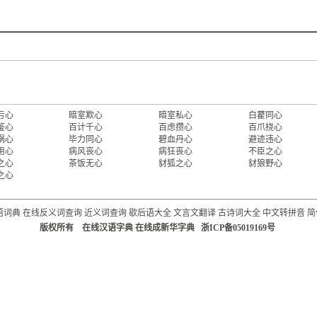
亏心
暗室欺心
暗室私心
白藋同心
鉴心
百计千心
百虑攒心
百爪挠心
祸心
毕力同心
碧血丹心
避迹违心
用心
病风丧心
病狂丧心
不臣之心
之心
茶饭无心
豺狐之心
豺狼野心
之心
语词典
在线反义词查询
近义词查询
歇后语大全
文言文翻译
古诗词大全
中文转拼音
简
版权所有 在线汉语字典 在线成新华字典 浙ICP备05019169号