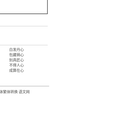
白发丹心
包藏祸心
别具匠心
不得人心
成算在心
体繁体转换
语文网