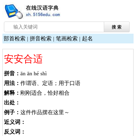
部首检索
|
拼音检索
|
笔画检索
|
起名
安安合适
拼音：
ān ān hé shì
用法：
作谓语、定语；用于口语
解释：
刚刚适合，恰好相合
出处：
例子：
这件作品摆在这里～
近义词：
反义词：