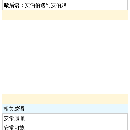
歇后语：
安伯伯遇到安伯娘
相关成语
安常履顺
安常习故