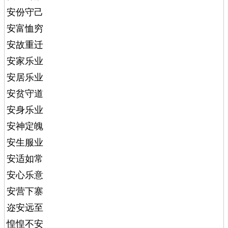
安份守己
安富恤穷
安故重迁
安家乐业
安居乐业
安贫守道
安身乐业
安神定魄
安生服业
安适如常
安心乐意
安营下寨
迩安远至
惶惶不安