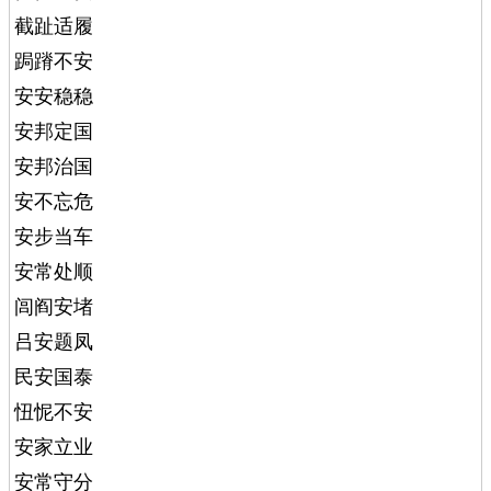
截趾适履
跼蹐不安
安安稳稳
安邦定国
安邦治国
安不忘危
安步当车
安常处顺
闾阎安堵
吕安题凤
民安国泰
忸怩不安
安家立业
安常守分