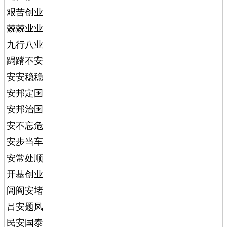
艰苦创业
兢兢业业
九行八业
跼蹐不安
安安稳稳
安邦定国
安邦治国
安不忘危
安步当车
安常处顺
开基创业
闾阎安堵
吕安题凤
民安国泰