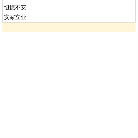
忸怩不安
安家立业