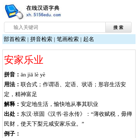
部首检索
|
拼音检索
|
笔画检索
|
起名
安家乐业
拼音：
ān jiā lè yè
用法：
联合式；作谓语、定语、状语；形容生活安
定，精神富足
解释：
安定地生活，愉快地从事其职业
出处：
东汉·班固《汉书·谷永传》：“薄收赋税，毋殚
民财，使天下梨元咸安家乐业。”
例子：