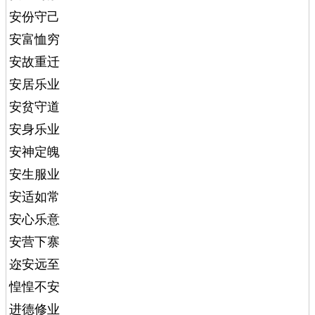
安份守己
安富恤穷
安故重迁
安居乐业
安贫守道
安身乐业
安神定魄
安生服业
安适如常
安心乐意
安营下寨
迩安远至
惶惶不安
进德修业