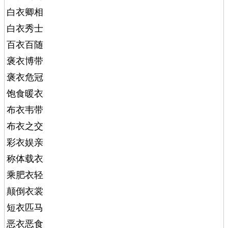
白衣卿相
白衣秀士
百衣百随
褒衣博带
褒衣危冠
饱食暖衣
布衣韦带
布衣之交
彩衣娱亲
称体载衣
乘肥衣轻
颠倒衣裳
短衣匹马
恶衣恶食