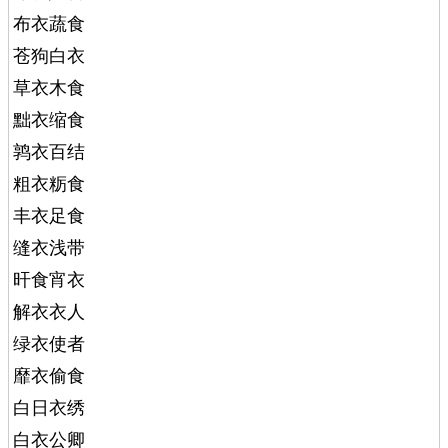
布衣蔬食
苍狗白衣
草衣木食
黜衣缩食
鹑衣百结
粗衣粝食
丰衣足食
缝衣浅带
旰食宵衣
解衣衣人
绿衣使者
靡衣偷食
白日衣绣
白衣公卿