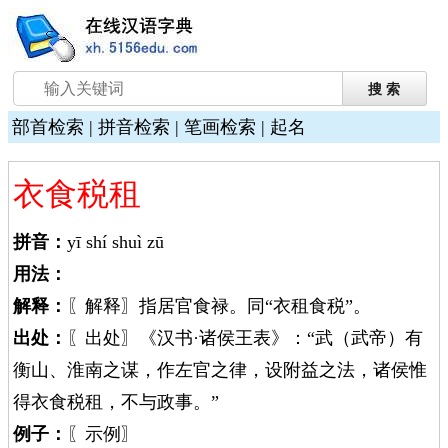
部首检索
|
拼音检索
|
笔画检索
|
起名
衣食税租
拼音：
yī shí shuì zū
用法：
解释：
〖解释〗指居官食禄。同“衣租食税”。
出处：
〖出处〗《汉书·诸侯王表》：“武（武帝）有
衡山、淮南之谋，作左官之律，设附益之法，诸侯惟
得衣食税租，不与政事。”
例子：
〖示例〗