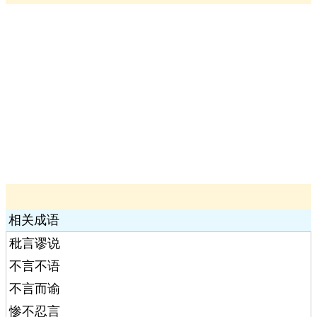
相关成语
秕言谬说
不言不语
不言而谕
惨不忍言