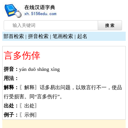
部首检索
|
拼音检索
|
笔画检索
|
起名
言多伤倖
拼音：
yán duō shāng xìng
用法：
解释：
〖解释〗话多易出问题，以致言行不一，使品
行受损害。同“言多伤行”。
出处：
〖出处〗
例子：
〖示例〗