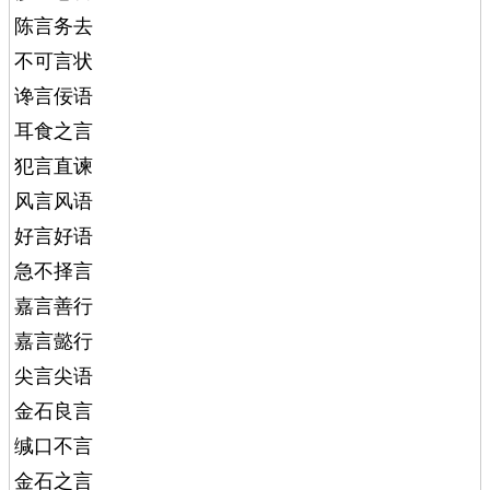
陈言务去
不可言状
谗言佞语
耳食之言
犯言直谏
风言风语
好言好语
急不择言
嘉言善行
嘉言懿行
尖言尖语
金石良言
缄口不言
金石之言