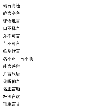
靖言庸违
静言令色
课语讹言
口不择言
乐不可言
苦不可言
临别赠言
名不正，言不顺
能言善辩
片言只语
偏听偏言
名正言顺
杯酒言欢
币重言甘