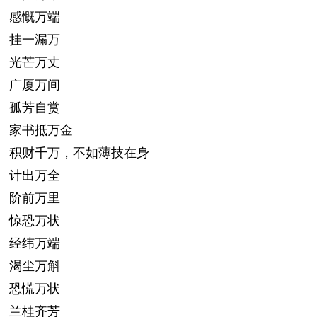
感慨万端
挂一漏万
光芒万丈
广厦万间
孤芳自赏
家书抵万金
积财千万，不如薄技在身
计出万全
阶前万里
惊恐万状
经纬万端
渴尘万斛
恐慌万状
兰桂齐芳