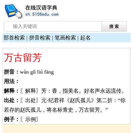
部首检索
|
拼音检索
|
笔画检索
|
起名
万古留芳
拼音：
wàn gǔ liú fāng
用法：
解释：
〖解释〗芳：香，指美名。好名声永远流传。
出处：
〖出处〗元·纪君祥《赵氏孤儿》第二折：“你
若存的赵氏孤儿，将名标青史，万古留芳。”
例子：
〖示例〗