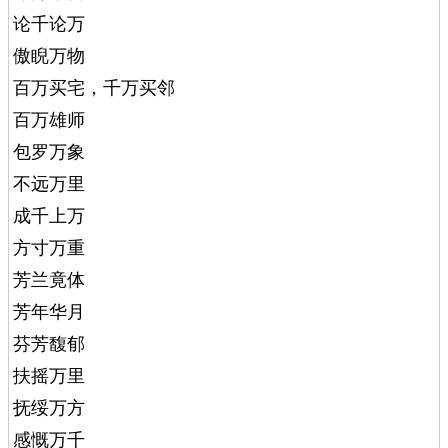
论千论万
傲睨万物
百万买宅，千万买邻
百万雄师
包罗万象
不远万里
成千上万
方寸万重
芳兰竟体
芳年华月
芬芳馥郁
扶摇万里
抚绥万方
感慨万千