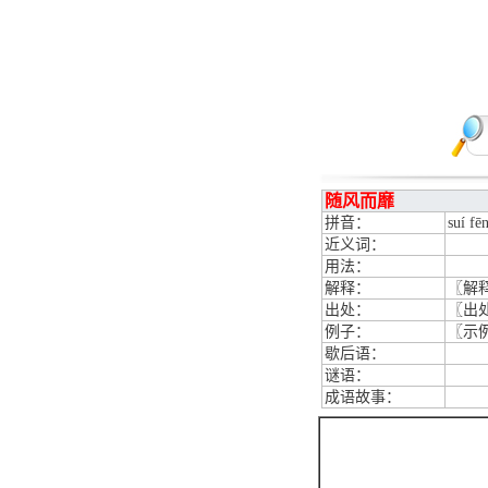
随风而靡
拼音：
suí fē
近义词：
用法：
解释：
〖解
出处：
〖出
例子：
〖示
歇后语：
谜语：
成语故事：