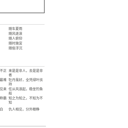
随车夏雨
随风逐浪
随人俯仰
随时施宜
随俗浮沉
不正
来是是非人，去是是非
者
最难
牡丹虽好，全凭绿叶扶
持
见来
任从风浪起，稳坐钓鱼
船
称霸
知之为知之，不知为不
知
白
仇人相见，分外眼睁