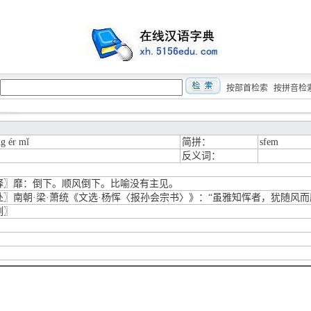
按部首检索
按拼音检
ng ér mǐ
简拼：
sfem
反义词：
释〗靡：倒下。顺风倒下。比喻没有主见。
处〗南朝·梁·萧统《文选·杨恽〈报孙会宗书〉》：“虽雅知恽者，犹随风而
例〗