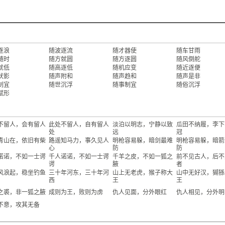
逐浪
随波逐流
随才器使
随车甘雨
随时
随方就圆
随方逐圆
随风倒舵
就低
随高逐低
随机应变
随近逐便
吠影
随声附和
随声趋和
随声是非
制宜
随世沉浮
随事制宜
随俗沉浮
赋形
不留人，会有留人
此处不留人，自有留人
淡泊以明志，宁静以致
瓜田不纳履，李下
处
远
冠
青山在，依旧有柴
路遥知马力，事久见人
明枪容易躲，暗剑最难
明枪容易躲，暗箭
心
防
防
诺诺，不如一士谔
千人诺诺，不如一士谔
千羊之皮，不如一狐之
前不见古人，后不
谔
腋
者
风浪起，稳坐钓鱼
三十年河东，三十年河
山上无老虎，猴子称大
山中无好汉，猢猻
西
王
王
之裘，非一狐之腋
成则为王，败则为虏
仇人见面，分外眼红
仇人相见，分外明
不意，攻其无备