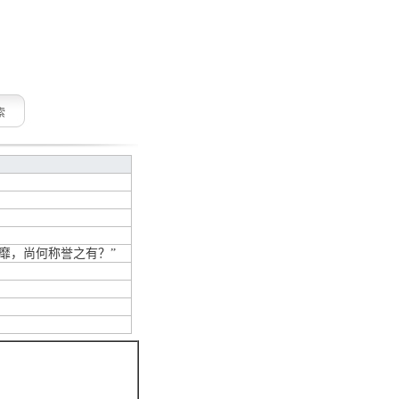
索
靡，尚何称誉之有？”