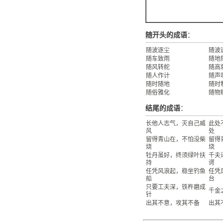
随开头的成语
：
随波逐尘
随波
随车致雨
随地
随风转舵
随高
随人作计
随声
随时随地
随时
随俗雅化
随物
结尾的成语
：
长他人志气，灭自己威
此处
风
处
留得青山在，不怕没柴
留得
烧
烧
牡丹虽好，终须绿叶扶
千夫
持
谔
任凭风浪起，稳坐钓鱼
任凭
船
台
只要工夫深，铁杵磨成
千金
针
出其不意，攻其不备
出其