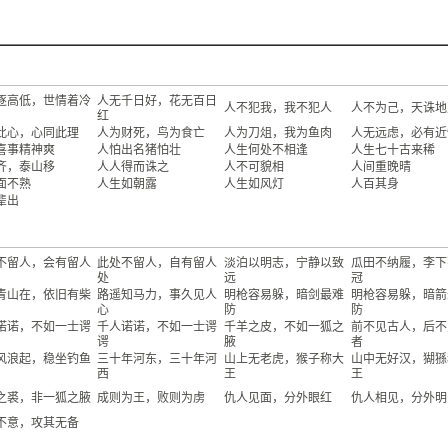
逐高低，世情着冷
人无千日好，花无百日
人不犯我，我不犯人
人不为己，天诛地
红
此心，心同此理
人为财死，鸟为食亡
人为刀俎，我为鱼肉
人无远虑，必有近
喜事精神爽
人怕出名猪怕壮
人生何处不相逢
人生七十古来稀
齐，泰山移
人人得而诛之
人不可貌相
人间重晚晴
面不熟
人生如朝露
人生如风灯
人百其身
辈出
不留人，会有留人
此处不留人，自有留人
淡泊以明志，宁静以致
瓜田不纳履，李下
处
远
冠
青山在，依旧有柴
路遥知马力，事久见人
明枪容易躲，暗剑最难
明枪容易躲，暗箭
心
防
防
诺诺，不如一士谔
千人诺诺，不如一士谔
千羊之皮，不如一狐之
前不见古人，后不
谔
腋
者
风浪起，稳坐钓鱼
三十年河东，三十年河
山上无老虎，猴子称大
山中无好汉，猢猻
西
王
王
之裘，非一狐之腋
成则为王，败则为虏
仇人见面，分外眼红
仇人相见，分外明
不意，攻其无备