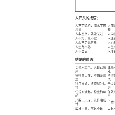
人开头的成语
：
人不可貌相，海水不可
人面
斗量
暖
人非圣贤，孰能无过
人同
人不知，鬼不觉
人逢
人心不足蛇吞象
人心
人生路不熟
人生
人不自安
人才
结尾的成语
：
长他人志气，灭自己威
此处
风
处
留得青山在，不怕没柴
留得
烧
烧
牡丹虽好，终须绿叶扶
千夫
持
谔
任凭风浪起，稳坐钓鱼
任凭
船
台
只要工夫深，铁杵磨成
千金
针
出其不意，攻其不备
出其