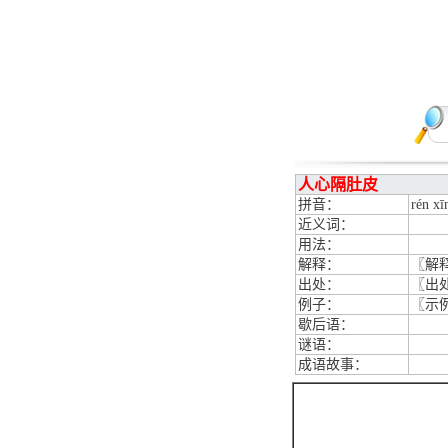
人心隔肚皮
拼音：
rén xī
近义词：
用法：
解释：
〖解
出处：
〖出
例子：
〖示
歇后语：
谜语：
成语故事：