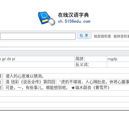
按部首检索
按拼音检
n gé dù pí
简拼：
rxgdp
反义词：
释〗谓人的心思难以猜测。
处〗清·钱彩《说岳全传》第四回：“虎豹不堪骑，人心隔肚皮。休将心腹事
例〗可是，～，有些事儿，哪能想到呢。 ★端木蕻良《曹雪芹》