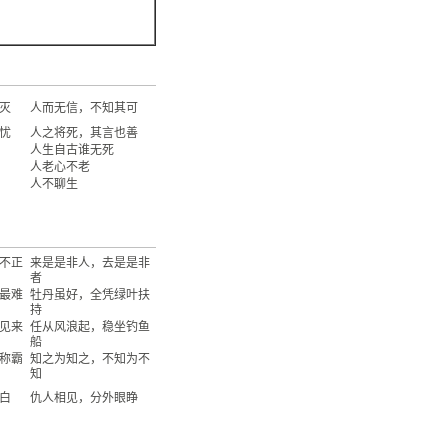
灭
人而无信，不知其可
忧
人之将死，其言也善
人生自古谁无死
人老心不老
人不聊生
不正
来是是非人，去是是非
者
最难
牡丹虽好，全凭绿叶扶
持
见来
任从风浪起，稳坐钓鱼
船
称霸
知之为知之，不知为不
知
白
仇人相见，分外眼睁