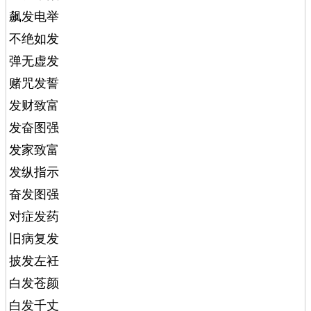
飙发电举
不绝如发
弹无虚发
赌咒发誓
发财致富
发奋图强
发家致富
发纵指示
奋发图强
对症发药
旧病复发
披发左衽
白发苍颜
白发千丈