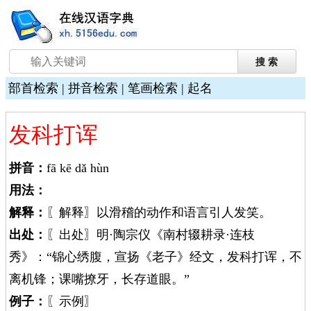
部首检索
|
拼音检索
|
笔画检索
|
起名
发科打诨
拼音：
fā kē dǎ hùn
用法：
解释：
〖解释〗以滑稽的动作和语言引人发笑。
出处：
〖出处〗明·陶宗仪《南村辍耕录·连枝
秀》：“锦心绣腹，宣扬《老子》经文，发科打诨，不
离机锋；课嘴撩牙，长存道眼。”
例子：
〖示例〗