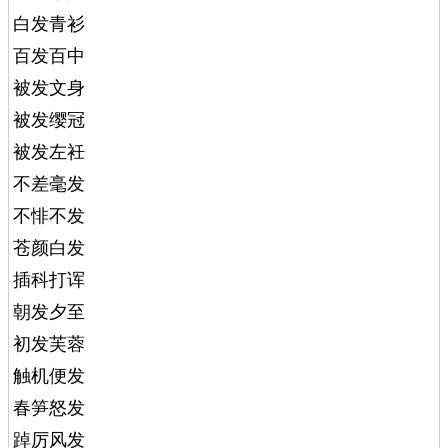
白发青衫
百发百中
被发文身
被发缨冠
被发左衽
不差毫发
不悱不发
苍颜白发
插科打诨
朝发夕至
初发芙蓉
触机便发
春笋怒发
踔厉风发