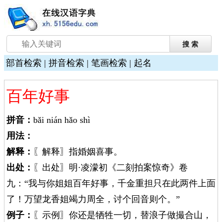
部首检索
|
拼音检索
|
笔画检索
|
起名
百年好事
拼音：
bǎi nián hǎo shì
用法：
解释：
〖解释〗指婚姻喜事。
出处：
〖出处〗明·凌濛初《二刻拍案惊奇》卷
九：“我与你姐姐百年好事，千金重担只在此两件上面
了！万望龙香姐竭力周全，讨个回音则个。”
例子：
〖示例〗你还是牺牲一切，替浪子做撮合山，