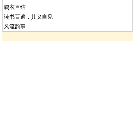
鹑衣百结
读书百遍，其义自见
风流韵事