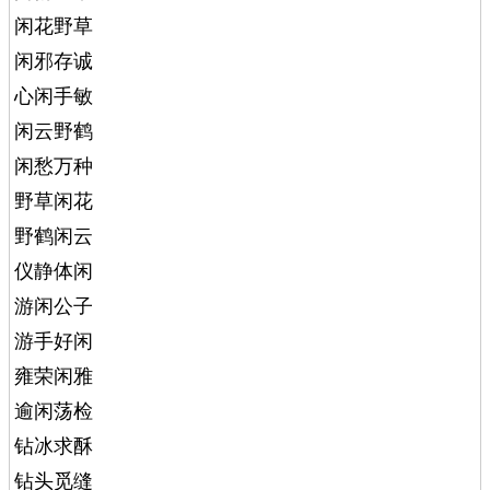
闲花野草
闲邪存诚
心闲手敏
闲云野鹤
闲愁万种
野草闲花
野鹤闲云
仪静体闲
游闲公子
游手好闲
雍荣闲雅
逾闲荡检
钻冰求酥
钻头觅缝