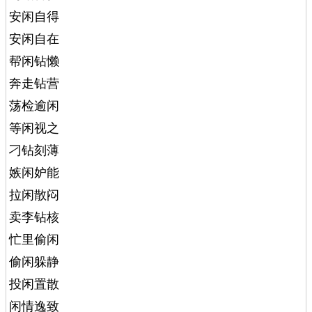
安闲自得
安闲自在
帮闲钻懒
奔走钻营
荡检逾闲
等闲视之
刁钻刻薄
嫉闲妒能
拉闲散闷
卖李钻核
忙里偷闲
偷闲躲静
投闲置散
闲情逸致