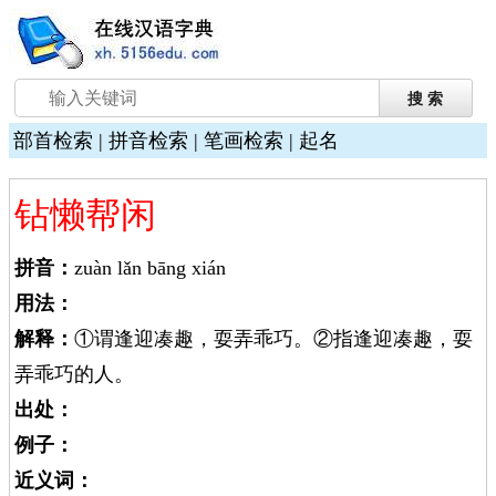
部首检索
|
拼音检索
|
笔画检索
|
起名
钻懒帮闲
拼音：
zuàn lǎn bāng xián
用法：
解释：
①谓逢迎凑趣，耍弄乖巧。②指逢迎凑趣，耍
弄乖巧的人。
出处：
例子：
近义词：