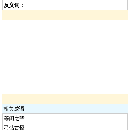
反义词：
相关成语
等闲之辈
刁钻古怪