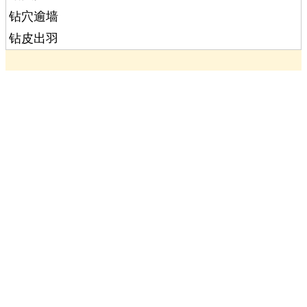
钻穴逾墙
钻皮出羽