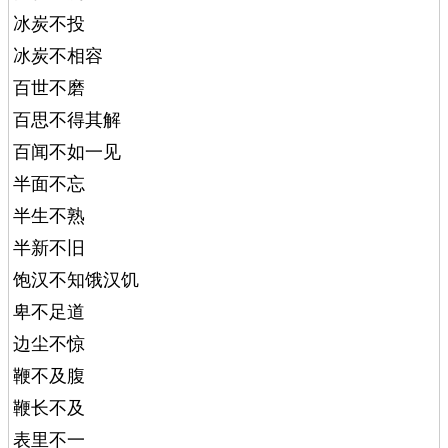
冰炭不投
冰炭不相容
百世不磨
百思不得其解
百闻不如一见
半面不忘
半生不熟
半新不旧
饱汉不知饿汉饥
卑不足道
边尘不惊
鞭不及腹
鞭长不及
表里不一