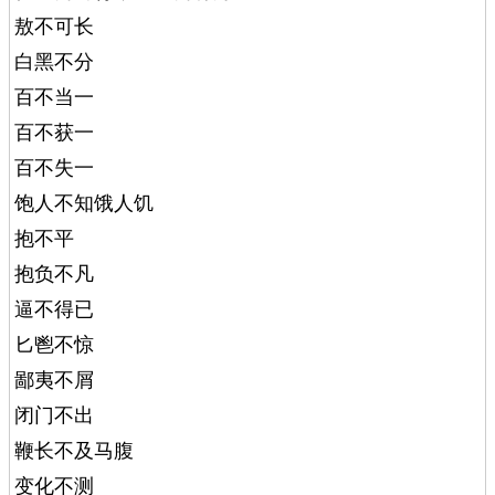
敖不可长
白黑不分
百不当一
百不获一
百不失一
饱人不知饿人饥
抱不平
抱负不凡
逼不得已
匕鬯不惊
鄙夷不屑
闭门不出
鞭长不及马腹
变化不测