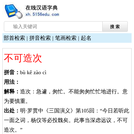
部首检索
|
拼音检索
|
笔画检索
|
起名
不可造次
拼音：
bù kě zào cì
用法：
解释：
造次：急遽，匆忙。不能匆匆忙忙地进行。意
为要慎重。
出处：
明·罗贯中《三国演义》第105回：“今日若听此
一面之词，杨仪等必投魏矣。此事当深虑远议，不可
造次。”