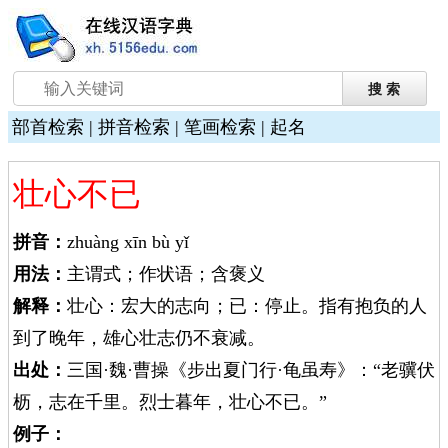
部首检索
|
拼音检索
|
笔画检索
|
起名
壮心不已
拼音：
zhuàng xīn bù yǐ
用法：
主谓式；作状语；含褒义
解释：
壮心：宏大的志向；已：停止。指有抱负的人
到了晚年，雄心壮志仍不衰减。
出处：
三国·魏·曹操《步出夏门行·龟虽寿》：“老骥伏
枥，志在千里。烈士暮年，壮心不已。”
例子：