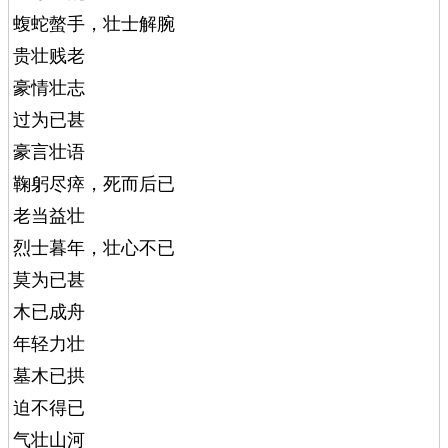
蝮蛇螫手，壮士解腕
贵壮贱老
豪情壮志
过为已甚
豪言壮语
鞠躬尽瘁，死而后已
老当益壮
烈士暮年，壮心不已
莫为已甚
木已成舟
年轻力壮
墓木已拱
迫不得已
气壮山河