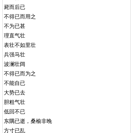
毙而后已
不得已而用之
不为已甚
理直气壮
表壮不如里壮
兵强马壮
波澜壮阔
不得已而为之
不能自已
大势已去
胆粗气壮
低回不已
东隅已逝，桑榆非晚
方寸已乱