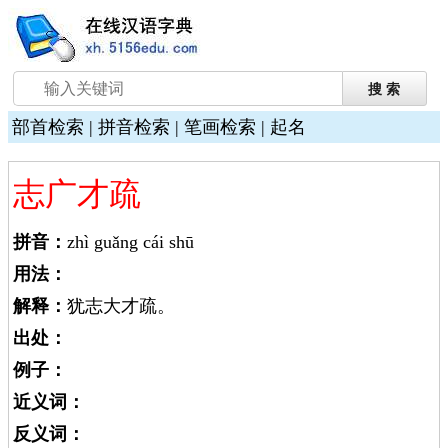
部首检索
|
拼音检索
|
笔画检索
|
起名
志广才疏
拼音：
zhì guǎng cái shū
用法：
解释：
犹志大才疏。
出处：
例子：
近义词：
反义词：