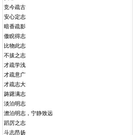
竞今疏古
安心定志
暗香疏影
傲睨得志
比物此志
不拔之志
才疏学浅
才疏意广
才疏志大
踌躇满志
淡泊明志
澹泊明志，宁静致远
蹈厉之志
斗志昂扬