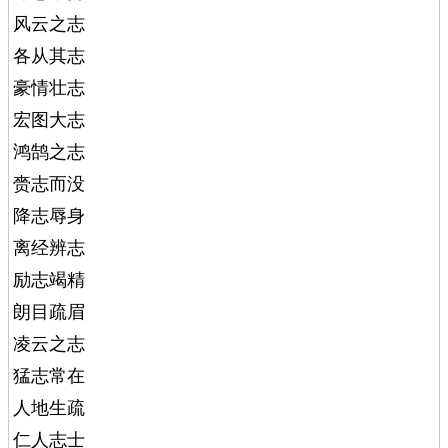
风云之志
各从其志
豪情壮志
宏图大志
鸿鹄之志
赍志而没
降志辱身
离经辨志
励志竭精
朗目疏眉
凌云之志
猛志常在
人地生疏
仁人志士