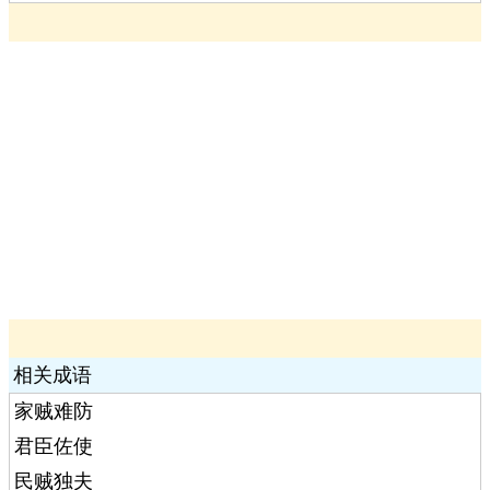
相关成语
家贼难防
君臣佐使
民贼独夫