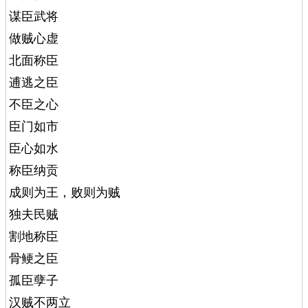
谋臣武将
做贼心虚
北面称臣
逋逃之臣
不臣之心
臣门如市
臣心如水
称臣纳贡
成则为王，败则为贼
独夫民贼
割地称臣
骨鲠之臣
孤臣孽子
汉贼不两立