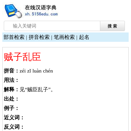
部首检索
|
拼音检索
|
笔画检索
|
起名
贼子乱臣
拼音：
zéi zǐ luàn chén
用法：
解释：
见“贼臣乱子”。
出处：
例子：
近义词：
反义词：