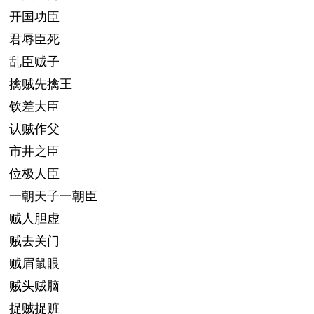
开国功臣
君辱臣死
乱臣贼子
擒贼先擒王
钦差大臣
认贼作父
市井之臣
位极人臣
一朝天子一朝臣
贼人胆虚
贼去关门
贼眉鼠眼
贼头贼脑
捉贼捉赃