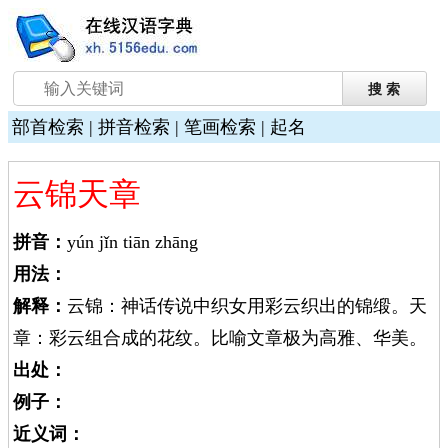
部首检索
|
拼音检索
|
笔画检索
|
起名
云锦天章
拼音：
yún jǐn tiān zhāng
用法：
解释：
云锦：神话传说中织女用彩云织出的锦缎。天
章：彩云组合成的花纹。比喻文章极为高雅、华美。
出处：
例子：
近义词：