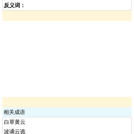
反义词：
相关成语
白草黄云
波谲云诡