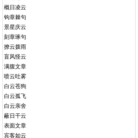
概日凌云
钩章棘句
景星庆云
刻章琢句
撩云拨雨
盲风怪云
满腹文章
喷云吐雾
白云苍狗
白云孤飞
白云亲舍
蔽日干云
表面文章
宾客如云