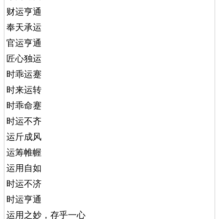
财运亨通
奉天承运
官运亨通
匠心独运
时乖运蹇
时来运转
时乖命蹇
时运不齐
运斤成风
运筹帷幄
运用自如
时运不济
时运亨通
运用之妙，存乎一心