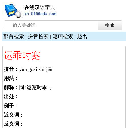
部首检索
|
拼音检索
|
笔画检索
|
起名
运乖时蹇
拼音：
yùn guāi shí jiǎn
用法：
解释：
同“运蹇时乖”。
出处：
例子：
近义词：
反义词：