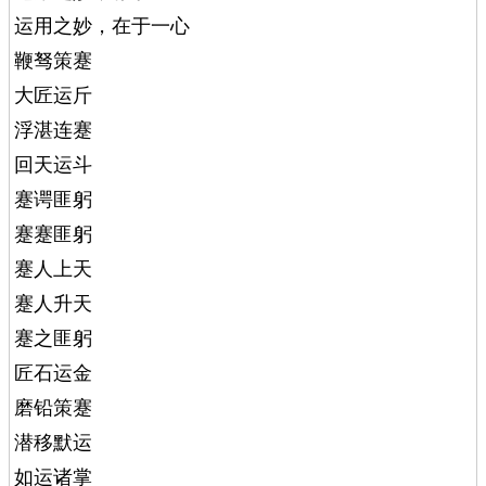
运用之妙，在于一心
鞭驽策蹇
大匠运斤
浮湛连蹇
回天运斗
蹇谔匪躬
蹇蹇匪躬
蹇人上天
蹇人升天
蹇之匪躬
匠石运金
磨铅策蹇
潜移默运
如运诸掌