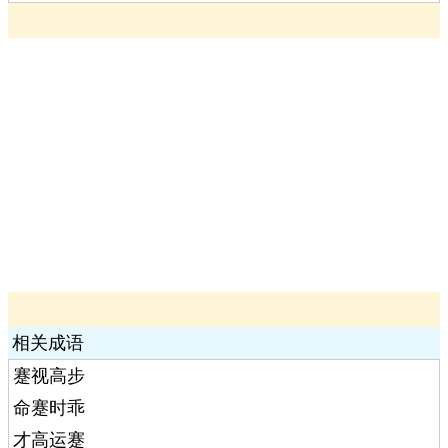
相关成语
蹇视高步
命蹇时乖
才高运蹇