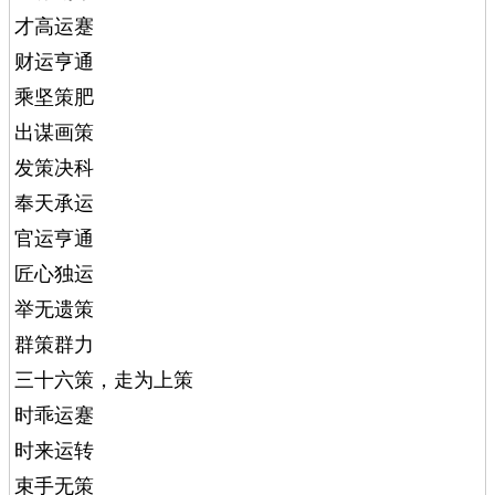
才高运蹇
财运亨通
乘坚策肥
出谋画策
发策决科
奉天承运
官运亨通
匠心独运
举无遗策
群策群力
三十六策，走为上策
时乖运蹇
时来运转
束手无策