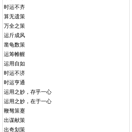
时运不齐
算无遗策
万全之策
运斤成风
凿龟数策
运筹帷幄
运用自如
时运不济
时运亨通
运用之妙，存乎一心
运用之妙，在于一心
鞭驽策蹇
出谋献策
出奇划策