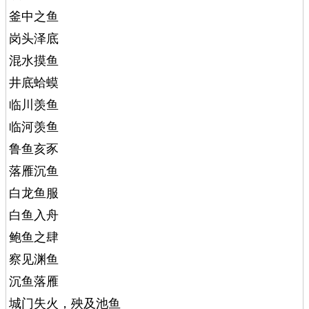
釜中之鱼
岗头泽底
混水摸鱼
井底蛤蟆
临川羡鱼
临河羡鱼
鲁鱼亥豕
落雁沉鱼
白龙鱼服
白鱼入舟
鲍鱼之肆
察见渊鱼
沉鱼落雁
城门失火，殃及池鱼