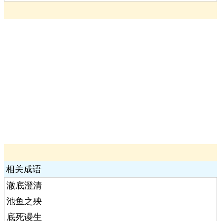
相关成语
澈底澄清
池鱼之殃
底死谩生