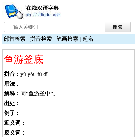
部首检索
|
拼音检索
|
笔画检索
|
起名
鱼游釜底
拼音：
yú yóu fǔ dǐ
用法：
解释：
同“鱼游釜中”。
出处：
例子：
近义词：
反义词：