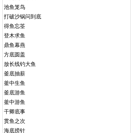
池鱼笼鸟
打破沙锅问到底
得鱼忘筌
登木求鱼
鼎鱼幕燕
方底圆盖
放长线钓大鱼
釜底抽薪
釜中生鱼
釜底游鱼
釜中游鱼
干卿底事
贯鱼之次
海底捞针