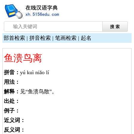
部首检索
|
拼音检索
|
笔画检索
|
起名
鱼溃鸟离
拼音：
yú kuì niǎo lí
用法：
解释：
见“鱼溃鸟散”。
出处：
例子：
近义词：
反义词：