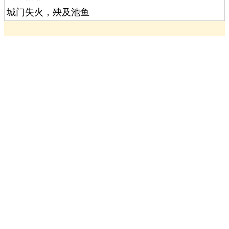
城门失火，殃及池鱼