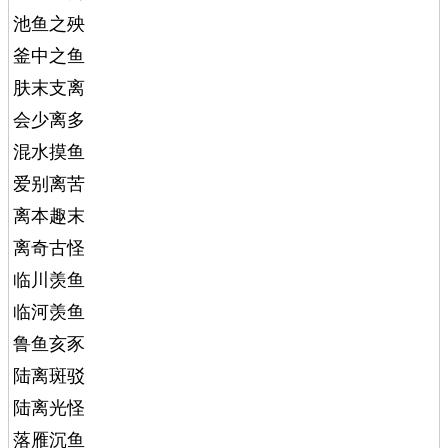
池鱼之殃
釜中之鱼
肤末支离
会少离多
混水摸鱼
爱别离苦
离本趣末
离奇古怪
临川羡鱼
临河羡鱼
鲁鱼亥豕
陆离斑驳
陆离光怪
落雁沉鱼