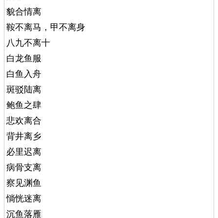
貌合情离
鞍不离马，甲不离身
八九不离十
白龙鱼服
白鱼入舟
斑驳陆离
鲍鱼之肆
悲欢离合
背井离乡
必里迟离
病骨支离
察见渊鱼
惝恍迷离
沉鱼落雁