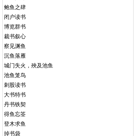
鲍鱼之肆
闭户读书
博览群书
裁书叙心
察见渊鱼
沉鱼落雁
城门失火，殃及池鱼
池鱼笼鸟
刺股读书
大书特书
丹书铁契
得鱼忘筌
登木求鱼
掉书袋