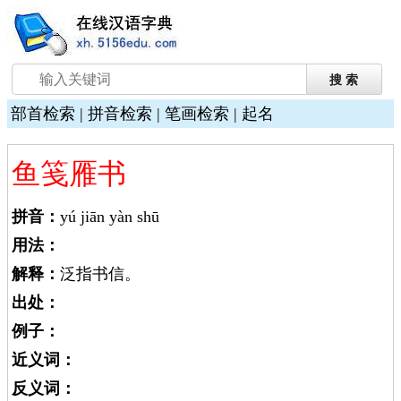
部首检索
|
拼音检索
|
笔画检索
|
起名
鱼笺雁书
拼音：
yú jiān yàn shū
用法：
解释：
泛指书信。
出处：
例子：
近义词：
反义词：