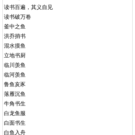
读书百遍，其义自见
读书破万卷
釜中之鱼
洪乔捎书
混水摸鱼
立地书厨
临川羡鱼
临河羡鱼
鲁鱼亥豕
落雁沉鱼
牛角书生
白龙鱼服
白面书生
白鱼入舟