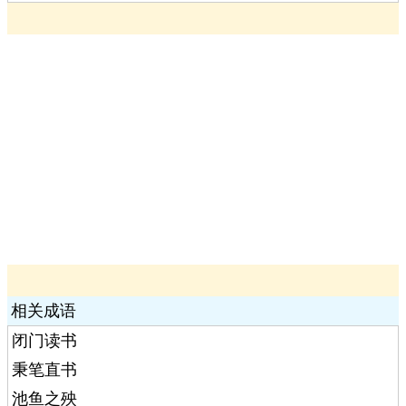
相关成语
闭门读书
秉笔直书
池鱼之殃