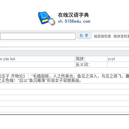
按部首检索
按拼音检
n yàn luò
简拼：
ycyl
反义词：
《庄子·齐物论》：“毛嫱丽姬，人之所美也，鱼见之深入，鸟见之高飞，
之正色哉！”后以“鱼沉雁落”形容女子容貌美丽。