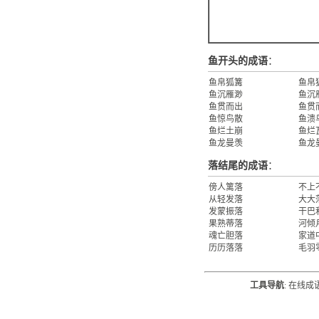
鱼开头的成语
：
鱼帛狐篝
鱼帛
鱼沉雁渺
鱼沉
鱼贯而出
鱼贯
鱼惊鸟散
鱼溃
鱼烂土崩
鱼烂
鱼龙曼羡
鱼龙
落结尾的成语
：
傍人篱落
不上
从轻发落
大大
发蒙振落
干巴
果熟蒂落
河倾
魂亡胆落
家道
历历落落
毛羽
工具导航
:
在线成