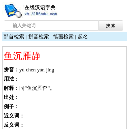
部首检索
|
拼音检索
|
笔画检索
|
起名
鱼沉雁静
拼音：
yú chén yàn jìng
用法：
解释：
同“鱼沉雁杳”。
出处：
例子：
近义词：
反义词：