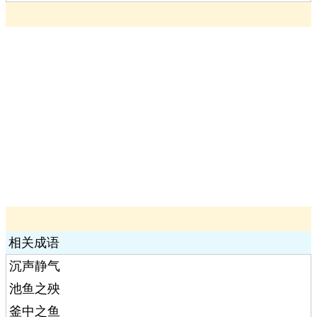
相关成语
沉声静气
池鱼之殃
釜中之鱼