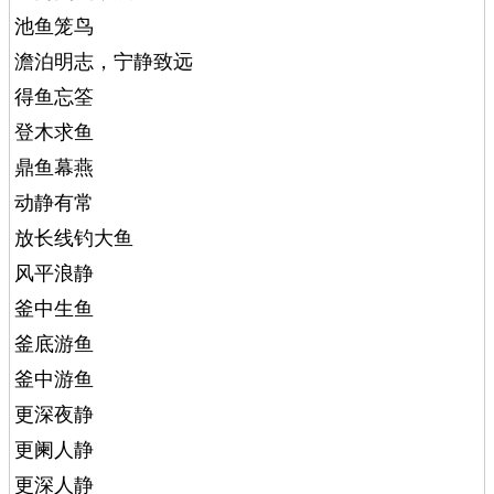
池鱼笼鸟
澹泊明志，宁静致远
得鱼忘筌
登木求鱼
鼎鱼幕燕
动静有常
放长线钓大鱼
风平浪静
釜中生鱼
釜底游鱼
釜中游鱼
更深夜静
更阑人静
更深人静