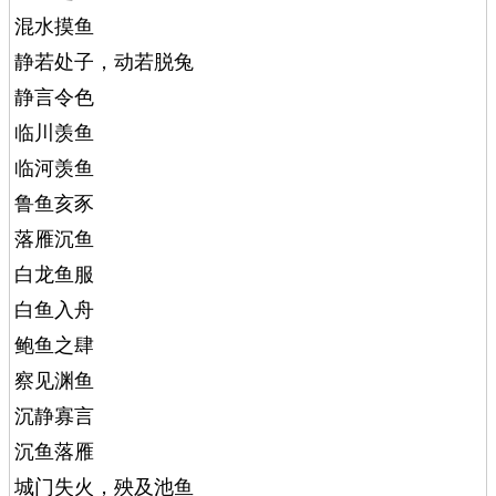
混水摸鱼
静若处子，动若脱兔
静言令色
临川羡鱼
临河羡鱼
鲁鱼亥豕
落雁沉鱼
白龙鱼服
白鱼入舟
鲍鱼之肆
察见渊鱼
沉静寡言
沉鱼落雁
城门失火，殃及池鱼