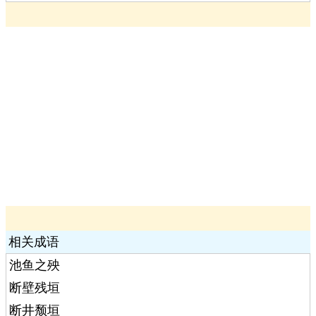
相关成语
池鱼之殃
断壁残垣
断井颓垣