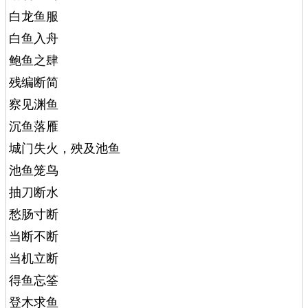
白龙鱼服
白鱼入舟
鲍鱼之肆
残编断简
察见渊鱼
沉鱼落雁
城门失火，殃及池鱼
池鱼笼鸟
抽刀断水
愁肠寸断
当断不断
当机立断
得鱼忘筌
登木求鱼