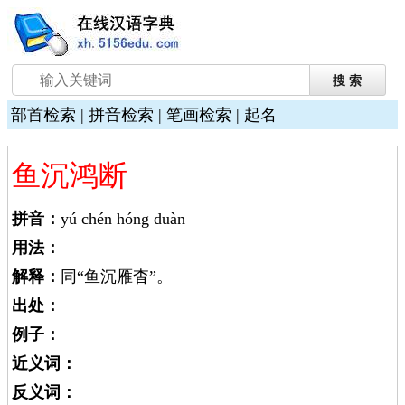
部首检索
|
拼音检索
|
笔画检索
|
起名
鱼沉鸿断
拼音：
yú chén hóng duàn
用法：
解释：
同“鱼沉雁杳”。
出处：
例子：
近义词：
反义词：