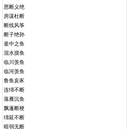
恩断义绝
房谋杜断
断线风筝
断子绝孙
釜中之鱼
混水摸鱼
临川羡鱼
临河羡鱼
鲁鱼亥豕
连绵不断
落雁沉鱼
飘蓬断梗
绵延不断
暗弱无断