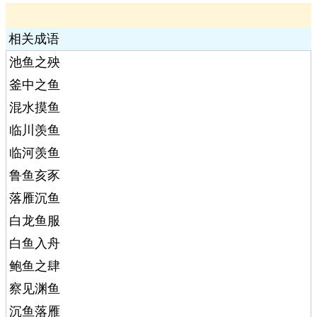
相关成语
池鱼之殃
釜中之鱼
混水摸鱼
临川羡鱼
临河羡鱼
鲁鱼亥豕
落雁沉鱼
白龙鱼服
白鱼入舟
鲍鱼之肆
察见渊鱼
沉鱼落雁