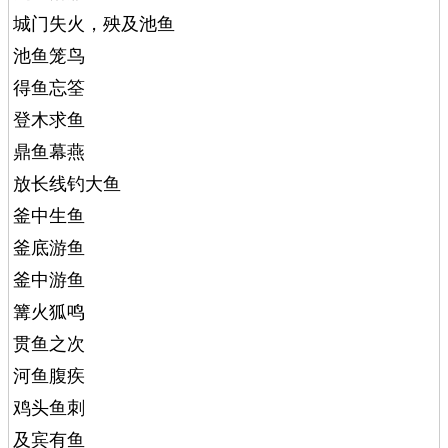
城门失火，殃及池鱼
池鱼笼鸟
得鱼忘筌
登木求鱼
鼎鱼幕燕
放长线钓大鱼
釜中生鱼
釜底游鱼
釜中游鱼
篝火狐鸣
贯鱼之次
河鱼腹疾
鸡头鱼刺
及宾有鱼