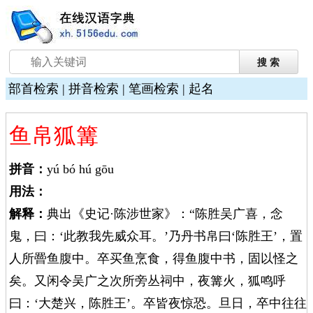
部首检索
|
拼音检索
|
笔画检索
|
起名
鱼帛狐篝
拼音：
yú bó hú gōu
用法：
解释：
典出《史记·陈涉世家》：“陈胜吴广喜，念
鬼，曰：‘此教我先威众耳。’乃丹书帛曰‘陈胜王’，置
人所罾鱼腹中。卒买鱼烹食，得鱼腹中书，固以怪之
矣。又闲令吴广之次所旁丛祠中，夜篝火，狐鸣呼
曰：‘大楚兴，陈胜王’。卒皆夜惊恐。旦日，卒中往往