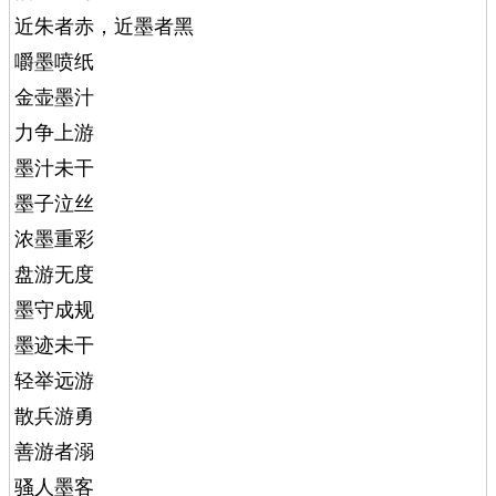
近朱者赤，近墨者黑
嚼墨喷纸
金壶墨汁
力争上游
墨汁未干
墨子泣丝
浓墨重彩
盘游无度
墨守成规
墨迹未干
轻举远游
散兵游勇
善游者溺
骚人墨客