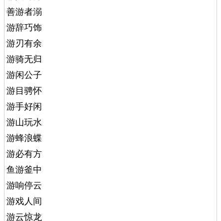
善游者溺
游辞巧饰
游刃有余
游骑无归
游闲公子
游目骋怀
游手好闲
游山玩水
游蜂浪蝶
游必有方
鱼游釜中
游响停云
游戏人间
游云惊龙