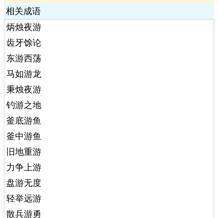
相关成语
炳烛夜游
齿牙馀论
东游西荡
马如游龙
秉烛夜游
钓游之地
釜底游鱼
釜中游鱼
旧地重游
力争上游
盘游无度
轻举远游
散兵游勇