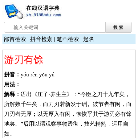
部首检索
|
拼音检索
|
笔画检索
|
起名
游刃有馀
拼音：
yóu rèn yǒu yú
用法：
解释：
语出《庄子·养生主》：“今臣之刀十九年矣，
所解数千牛矣，而刀刃若新发于硎。彼节者有闲，而
刀刃者无厚；以无厚入有闲，恢恢乎其于游刃必有馀
地矣。”后用以谓观察事物透彻，技艺精熟，运用自
如。