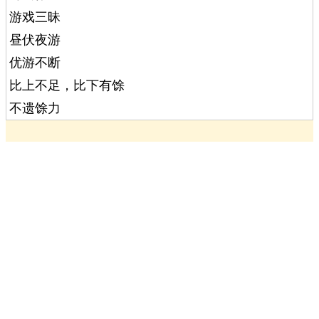
游戏三昧
昼伏夜游
优游不断
比上不足，比下有馀
不遗馀力