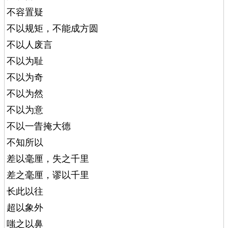
不容置疑
不以规矩，不能成方圆
不以人废言
不以为耻
不以为奇
不以为然
不以为意
不以一眚掩大德
不知所以
差以毫厘，失之千里
差之毫厘，谬以千里
长此以往
超以象外
嗤之以鼻