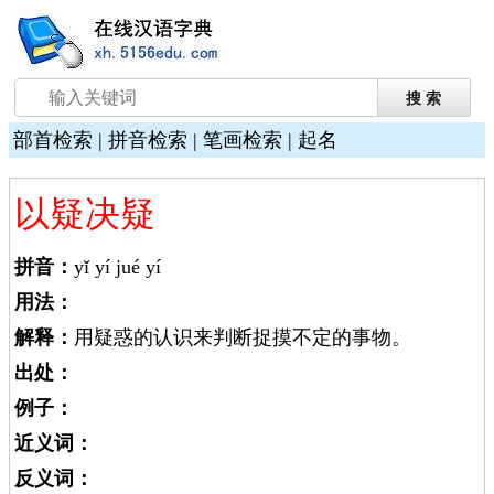
部首检索
|
拼音检索
|
笔画检索
|
起名
以疑决疑
拼音：
yǐ yí jué yí
用法：
解释：
用疑惑的认识来判断捉摸不定的事物。
出处：
例子：
近义词：
反义词：