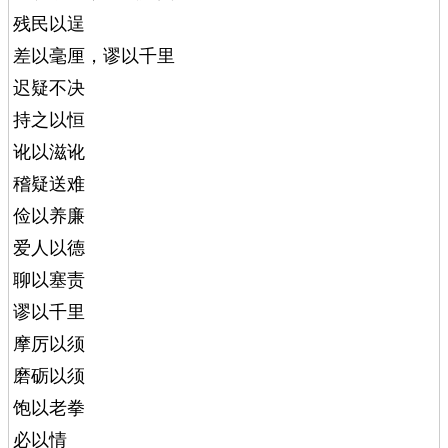
残民以逞
差以毫厘，谬以千里
迟疑不决
持之以恒
讹以滋讹
稽疑送难
俭以养廉
爱人以德
聊以塞责
谬以千里
摩厉以须
磨砺以须
饱以老拳
必以情