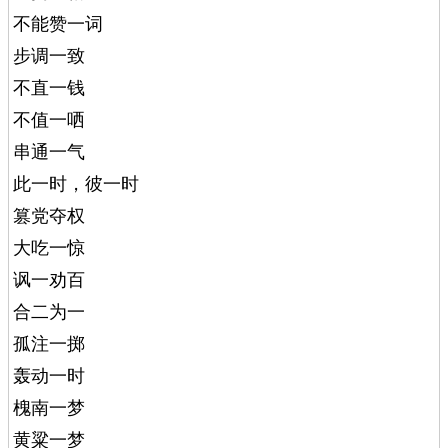
不能赞一词
步调一致
不直一钱
不值一哂
串通一气
此一时，彼一时
篡党夺权
大吃一惊
讽一劝百
合二为一
孤注一掷
轰动一时
槐南一梦
黄粱一梦