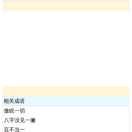
相关成语
傲睨一切
八字没见一撇
百不当一