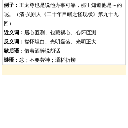
例子：
王太尊也是说他办事可靠，那里知道他是～的
呢。（清·吴趼人《二十年目睹之怪现状》第九十九
回）
近义词：
居心叵测、包藏祸心、心怀叵测
反义词：
襟怀坦白、光明磊落、光明正大
歇后语：
借着酒醉说胡话
谜语：
忿；不要劳神；灞桥折柳