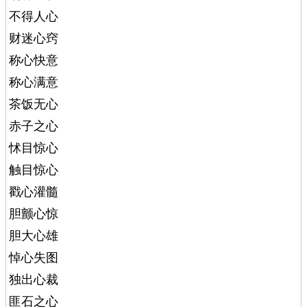
不得人心
财迷心窍
称心快意
称心满意
茶饭无心
赤子之心
怵目惊心
触目惊心
戳心灌髓
胆颤心惊
胆大心雄
悼心失图
独出心裁
匪石之心