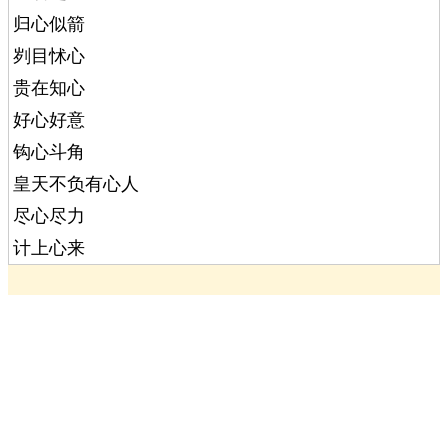
归心似箭
刿目怵心
贵在知心
好心好意
钩心斗角
皇天不负有心人
尽心尽力
计上心来