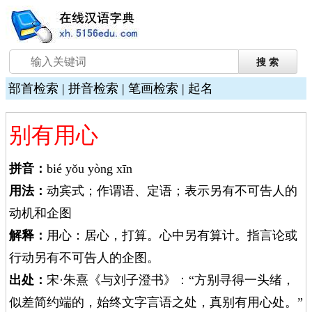
部首检索
|
拼音检索
|
笔画检索
|
起名
别有用心
拼音：
bié yǒu yòng xīn
用法：
动宾式；作谓语、定语；表示另有不可告人的
动机和企图
解释：
用心：居心，打算。心中另有算计。指言论或
行动另有不可告人的企图。
出处：
宋·朱熹《与刘子澄书》：“方别寻得一头绪，
似差简约端的，始终文字言语之处，真别有用心处。”