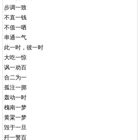
步调一致
不直一钱
不值一哂
串通一气
此一时，彼一时
大吃一惊
讽一劝百
合二为一
孤注一掷
轰动一时
槐南一梦
黄粱一梦
毁于一旦
歼一警百