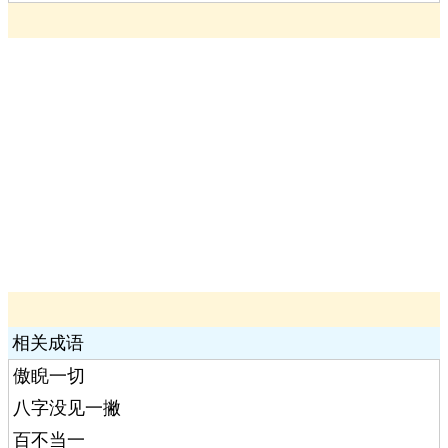
相关成语
傲睨一切
八字没见一撇
百不当一