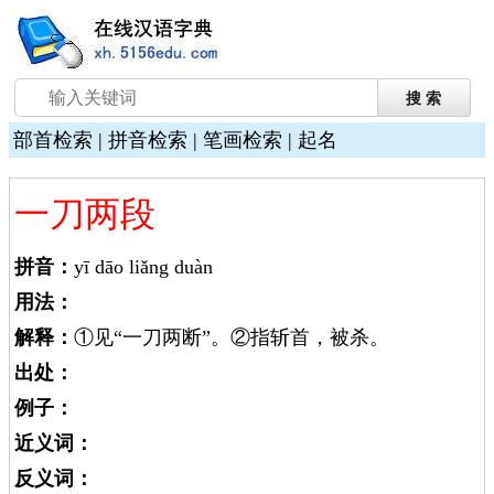
部首检索
|
拼音检索
|
笔画检索
|
起名
一刀两段
拼音：
yī dāo liǎng duàn
用法：
解释：
①见“一刀两断”。②指斩首，被杀。
出处：
例子：
近义词：
反义词：