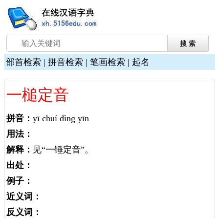
部首检索
|
拼音检索
|
笔画检索
|
起名
一槌定音
拼音：
yī chuí dìng yīn
用法：
解释：
见“一锤定音”。
出处：
例子：
近义词：
反义词：