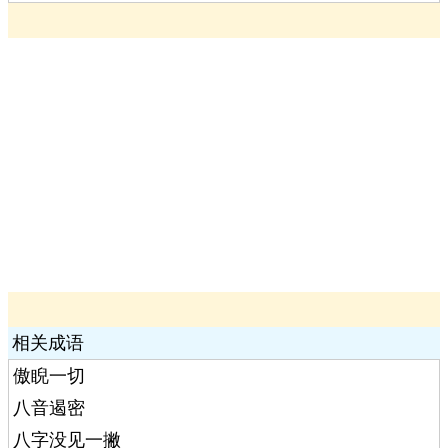
相关成语
傲睨一切
八音遏密
八字没见一撇