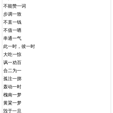
不能赞一词
步调一致
不直一钱
不值一哂
串通一气
此一时，彼一时
大吃一惊
讽一劝百
合二为一
孤注一掷
轰动一时
槐南一梦
黄粱一梦
毁于一旦